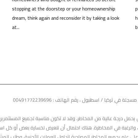
stopping at the doorstep or your homeownership
p
dream, think again and reconsider it by taking a look
h
at...
b
يحمل درجة عالية من المخاطر، وقد لا تكون مناسبة لجميع المستثمرين.
 والرغبة في المخاطرة. هناك احتمال أن تتعرض لخسارة بعض أو كل استثم
على علم بجميع المخاطر المصاحبة لتداول العملات الأجنبية، وطلب ال