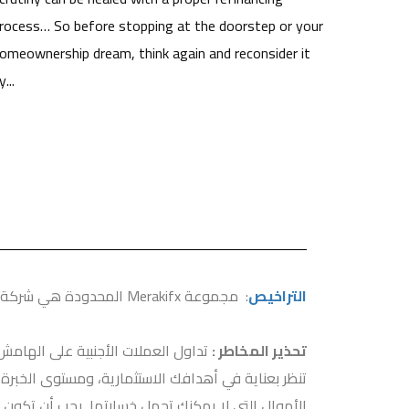
rocess… So before stopping at the doorstep or your
omeownership dream, think again and reconsider it
y...
التراخيص
: مجموعة Merakifx المحدودة هي شركة مسجلة في تركيا / اسطنبول ، رقم الهاتف : ‏‪00491772239696‬‏
تحذير المخاطر :
تداول العملات الأجنبية على الهامش 
تنظر بعناية في أهدافك الاستثمارية، ومستوى الخبرة،
الأموال التي لا يمكنك تحمل خسارتها. يجب أن تكون 