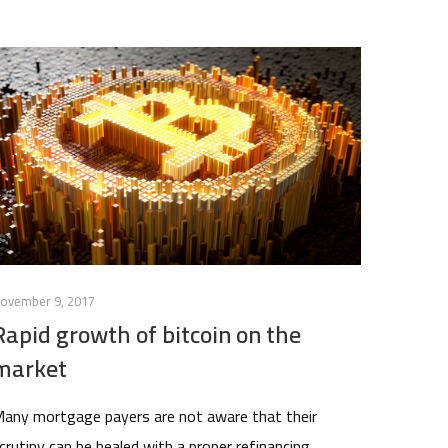
ovember 9, 2017
Rapid growth of bitcoin on the
market
any mortgage payers are not aware that their
crutiny can be healed with a proper refinancing