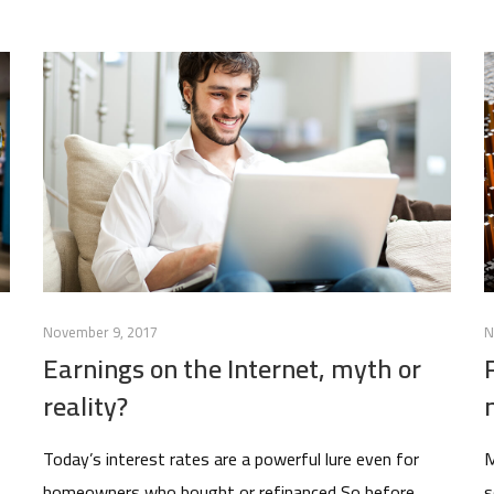
November 9, 2017
N
Earnings on the Internet, myth or
reality?
Today’s interest rates are a powerful lure even for
M
homeowners who bought or refinanced So before
s