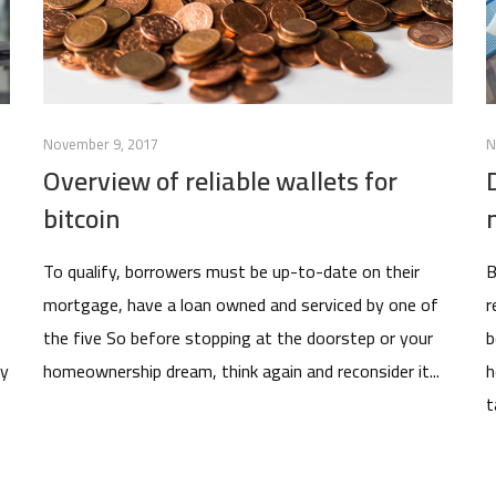
November 9, 2017
N
Overview of reliable wallets for
bitcoin
To qualify, borrowers must be up-to-date on their
B
mortgage, have a loan owned and serviced by one of
r
the five So before stopping at the doorstep or your
b
by
homeownership dream, think again and reconsider it...
h
t